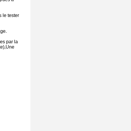
 le tester
age.
es par la
te),Une