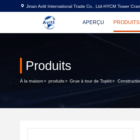
Jinan Avitt International Trade Co., Ltd-HYCM Tower Cra
APERÇU
PRODUITS
Produits
À la maison
>
produits
>
Grue à tour de Topkit
>
Constructi