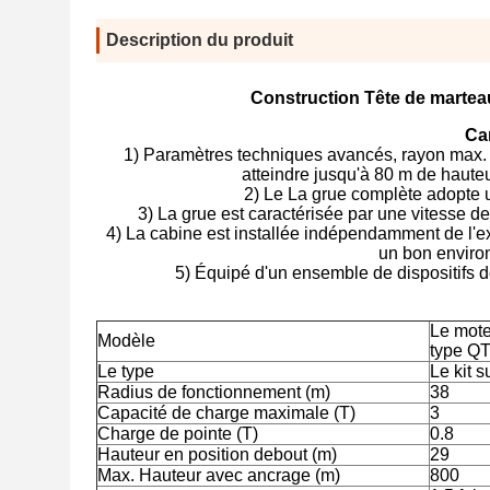
Description du produit
Construction Tête de marteau
Ca
1) Paramètres techniques avancés, rayon max. / 
atteindre jusqu'à 80 m de haute
2) Le
La grue complète adopte un
3) La grue est caractérisée par une vitesse de
4) La cabine est installée indépendamment de l'ext
un bon environ
5) Équipé d'un ensemble de dispositifs de
Le mote
Modèle
type QT
Le type
Le kit s
Radius de fonctionnement (m)
38
Capacité de charge maximale (T)
3
Charge de pointe (T)
0.8
Hauteur en position debout (m)
29
Max. Hauteur avec ancrage (m)
800