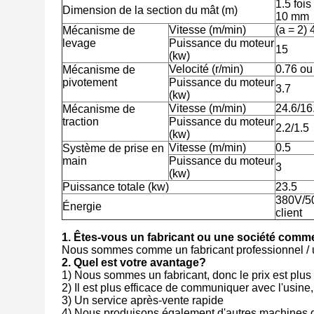
1.5 fois
Dimension de la section du mât (m)
10 mm
Vitesse (m/min)
(a = 2) 
Mécanisme de
levage
Puissance du moteur
15
(kw)
Velocité (r/min)
0.76 ou
Mécanisme de
pivotement
Puissance du moteur
3.7
(kw)
Vitesse (m/min)
24.6/16
Mécanisme de
traction
Puissance du moteur
2.2/1.5
(kw)
Vitesse (m/min)
0.5
Système de prise en
main
Puissance du moteur
3
(kw)
Puissance totale (kw)
23.5
380V/50
Énergie
client
1.
Êtes-vous un fabricant ou une société comm
Nous sommes comme un fabricant professionnel / 
2.
Quel est votre avantage?
1) Nous sommes un fabricant, donc le prix est plus
2) Il est plus efficace de communiquer avec l'usine,
3) Un service après-vente rapide
4) Nous produisons également d'autres machines de