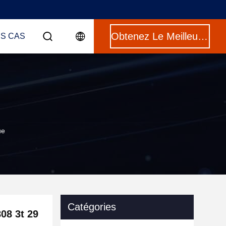
Obtenez Le Meilleur Prix
ES CAS
ue
Catégories
08 3t 29