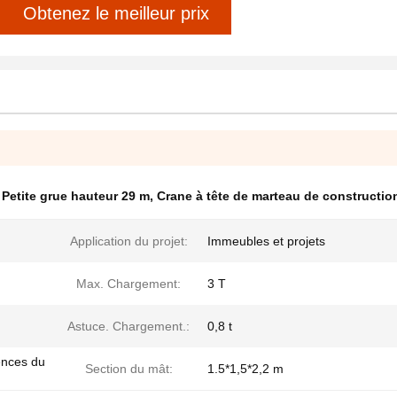
Obtenez le meilleur prix
,
Petite grue hauteur 29 m
,
Crane à tête de marteau de constructio
Application du projet:
Immeubles et projets
Max. Chargement:
3 T
Astuce. Chargement.:
0,8 t
ences du
Section du mât:
1.5*1,5*2,2 m