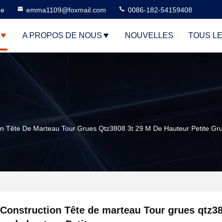
ne
emma1109@foxmail.com
0086-182-54159408
A PROPOS DE NOUS
NOUVELLES
TOUS L
on Tête De Marteau Tour Grues Qtz3808 3t 29 M De Hauteur Petite Gr
Construction Tête de marteau Tour grues qtz38