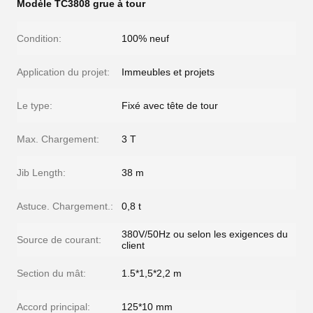
Modèle TC3808 grue à tour
Condition:
100% neuf
Application du projet:
Immeubles et projets
Le type:
Fixé avec tête de tour
Max. Chargement:
3 T
Jib Length:
38 m
Astuce. Chargement.:
0,8 t
380V/50Hz ou selon les exigences du
Source de courant:
client
Section du mât:
1.5*1,5*2,2 m
Accord principal:
125*10 mm