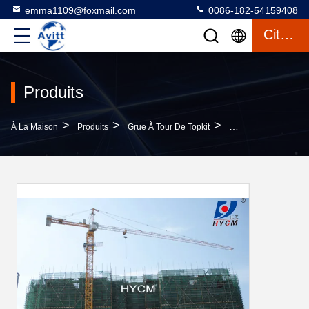
emma1109@foxmail.com
0086-182-54159408
Citation
Produits
>
>
>
À La Maison
Produits
Grue À Tour De Topkit
Modèle TC3808 Grue 