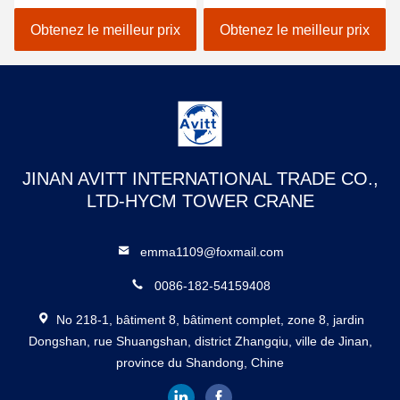
chat pour les projets de
équipement de
construction civile
construction de bâtiment
Obtenez le meilleur prix
Obtenez le meilleur prix
JINAN AVITT INTERNATIONAL TRADE CO.,
LTD-HYCM TOWER CRANE
emma1109@foxmail.com
0086-182-54159408
No 218-1, bâtiment 8, bâtiment complet, zone 8, jardin
Dongshan, rue Shuangshan, district Zhangqiu, ville de Jinan,
province du Shandong, Chine