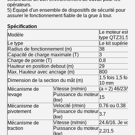
opérateurs.
5) Équipé d'un ensemble de dispositifs de sécurité pour
assurer le fonctionnement fiable de la grue à tour.
Spécification
Le moteur est éq
Modèle
type QTZ31.5 (3
Le type
Le kit supérieur /
Radius de fonctionnement (m)
38
Capacité de charge maximale (T)
3
Charge de pointe (T)
0.8
Hauteur en position debout (m)
29
Max. Hauteur avec ancrage (m)
800
1.5 fois 1,5 fois 
Dimension de la section du mât (m)
10 mm
Vitesse (m/min)
(a = 2) 46/23/5
Mécanisme de
levage
Puissance du moteur
15
(kw)
Velocité (r/min)
0.76 ou 0.38
Mécanisme de
pivotement
Puissance du moteur
3.7
(kw)
Vitesse (m/min)
24.6/16. Je vous 
Mécanisme de
traction
Puissance du moteur
2.2/1.5
(kw)