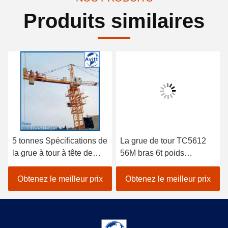
Produits similaires
5 tonnes Spécifications de
La grue de tour TC5612
la grue à tour à tête de
56M bras 6t poids
chat pour les projets de
équipement de
construction civile
construction de bâtiment
Obtenez le meilleur prix
Obtenez le meilleur prix