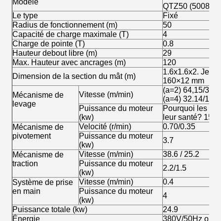
Modèle
QTZ50 (5008).
Le type
Fixé
Radius de fonctionnement (m)
50
Capacité de charge maximale (T)
4
Charge de pointe (T)
0.8
Hauteur debout libre (m)
29
Max. Hauteur avec ancrages (m)
120
1.6x1.6x2. Je vou
Dimension de la section du mât (m)
160×12 mm
(a=2) 64,15/32,57
Vitesse (m/min)
Mécanisme de
(a=4) 32.14/15.6
levage
Puissance du moteur
Pourquoi les chré
(kw)
leur santé? 15/4
Velocité (r/min)
0.70/0.35
Mécanisme de
pivotement
Puissance du moteur
3.7
(kw)
Vitesse (m/min)
38.6 / 25.2
Mécanisme de
traction
Puissance du moteur
2.2/1.5
(kw)
Vitesse (m/min)
0.4
Système de prise
en main
Puissance du moteur
4
(kw)
Puissance totale (kw)
24.9
Énergie
380V/50Hz ou sel