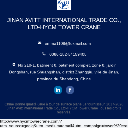
JINAN AVITT INTERNATIONAL TRADE CO.,
LTD-HYCM TOWER CRANE
emma1109@foxmail.com
0086-182-54159408
No 218-1, bâtiment 8, bâtiment complet, zone 8, jardin
Dongshan, rue Shuangshan, district Zhangqiu, ville de Jinan,
province du Shandong, Chine
Chine Bonne qualité Grue à tour de surface plane Le fournisseur. 2017-2026
Jinan Avitt International Trade Co., Ltd-HYCM Tower Crane Tous les droits
réservés.
http://www.hycmtowercrane.com/?
utm_source=goolg&utm_medium=email&utm_campaign=tower%20cra