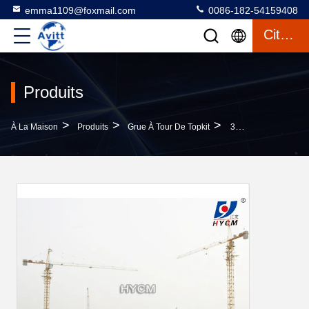
emma1109@foxmail.com
0086-182-54159408
Citation
Produits
>
>
>
À La Maison
Produits
Grue À Tour De Topkit
380v / 220v Tour Électrique Crane 4 T Bâtiment Construction Tour Crane