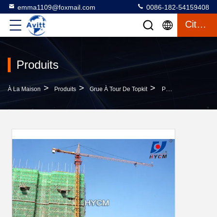
emma1109@foxmail.com
0086-182-54159408
Citation
Produits
>
>
>
À La Maison
Produits
Grue À Tour De Topkit
Petite Grue À Rampe De 4 T QTZ63 ((5011)