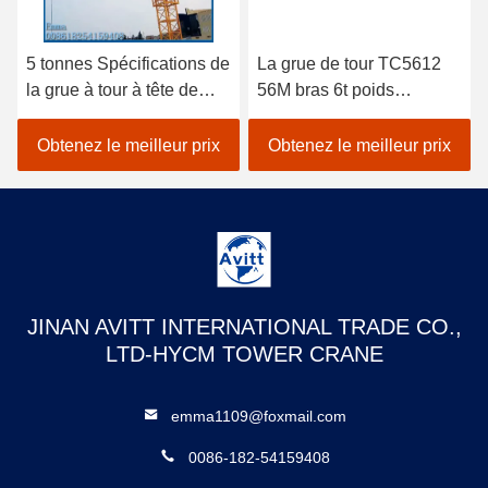
5 tonnes Spécifications de
La grue de tour TC5612
la grue à tour à tête de
56M bras 6t poids
chat pour les projets de
équipement de
construction civile
construction de bâtiment
Obtenez le meilleur prix
Obtenez le meilleur prix
JINAN AVITT INTERNATIONAL TRADE CO.,
LTD-HYCM TOWER CRANE
emma1109@foxmail.com
0086-182-54159408