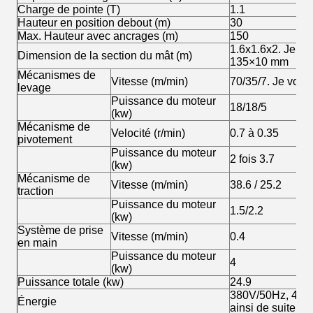
Charge de pointe (T)
1.1
Hauteur en position debout (m)
30
Max. Hauteur avec ancrages (m)
150
1.6x1.6x2. Je vou
Dimension de la section du mât (m)
135×10 mm
Mécanismes de
Vitesse (m/min)
70/35/7. Je vous 
levage
Puissance du moteur
18/18/5
(kw)
Mécanisme de
Velocité (r/min)
0.7 à 0.35
pivotement
Puissance du moteur
2 fois 3.7
(kw)
Mécanisme de
Vitesse (m/min)
38.6 / 25.2
traction
Puissance du moteur
1.5/2.2
(kw)
Système de prise
Vitesse (m/min)
0.4
en main
Puissance du moteur
4
(kw)
Puissance totale (kw)
24.9
380V/50Hz, 415/
Énergie
ainsi de suite