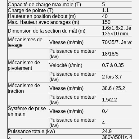
Capacité de charge maximale (T)
5
Charge de pointe (T)
1.1
Hauteur en position debout (m)
40
Max. Hauteur avec ancrages (m)
150
1.6x1.6x2. Je vou
Dimension de la section du mât (m)
135×10 mm
Mécanismes de
Vitesse (m/min)
70/35/7. Je vous 
levage
Puissance du moteur
18/18/5
(kw)
Mécanisme de
Velocité (r/min)
0.7 à 0.35
pivotement
Puissance du moteur
2 fois 3.7
(kw)
Mécanisme de
Vitesse (m/min)
38.6 / 25.2
traction
Puissance du moteur
1.5/2.2
(kw)
Système de prise
Vitesse (m/min)
0.4
en main
Puissance du moteur
4
(kw)
Puissance totale (kw)
24.9
380V/50Hz, 415/