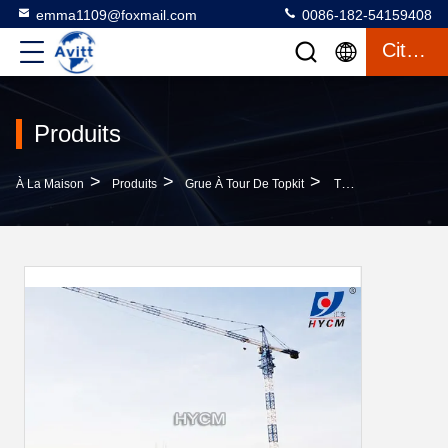
emma1109@foxmail.com
0086-182-54159408
Citation
Produits
>
>
>
À La Maison
Produits
Grue À Tour De Topkit
TC5011 5 Tonnes Construction De Bâtiments Tour Grue QTZ63 Équipement De Sécurité