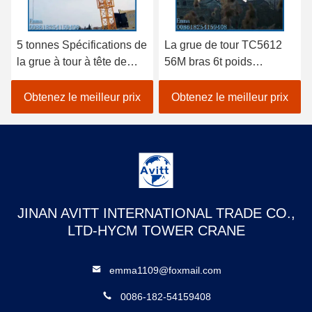
5 tonnes Spécifications de
La grue de tour TC5612
la grue à tour à tête de
56M bras 6t poids
chat pour les projets de
équipement de
construction civile
construction de bâtiment
Obtenez le meilleur prix
Obtenez le meilleur prix
JINAN AVITT INTERNATIONAL TRADE CO.,
LTD-HYCM TOWER CRANE
emma1109@foxmail.com
0086-182-54159408