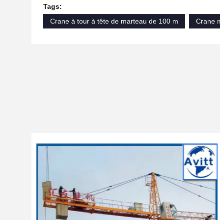
Tags:
Crane à tour à tête de marteau de 100 m
Crane m