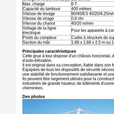
Max. charge
6 T
Capacité du tambour
400 mètres
Vitesse de levage
80/40/8.5 40/20/4.25m/
Vitesse de virage
0.6 r/in
Vitesse du chariot
40/20 m/min
Voltage de la ligne
Pour les appareils à 
électrique
Poids du compteur
Cadre à structure de su
Section du mât
1.68 x 1,68 x 2,5 m ou 
Principales caractéristiques
Cette grue à tour dispose d'un châssis horizonta
d'auto-élévation.
Il est original dans sa conception, fiable dans son 
Équipées de tous les dispositifs de sécurité néces
une stabilité de fonctionnement satisfaisante et une 
Ils peuvent être largement utilisés pour la construc
industriels de grande hauteur, de bâtiments d'usi
cheminées.
Des photos