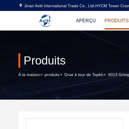
Jinan Avitt International Trade Co., Ltd-HYCM Tower Cra
APERÇU
PRODUITS
Produits
À la maison
>
produits
>
Grue à tour de Topkit
>
5013 Grimp