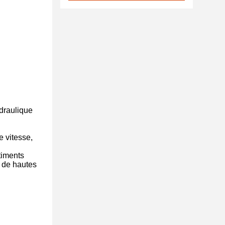
draulique
e vitesse,
timents
e de hautes