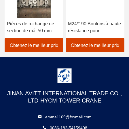
Pièces de rechange de
M24*190 Boulons à haute
section de mât 50 mm
résistance pour
Plaque de poisson pour
raccordement de
L46 Potain Tour Crane
roulement à tour
Obtenez le meilleur prix
Obtenez le meilleur prix
JINAN AVITT INTERNATIONAL TRADE CO.,
LTD-HYCM TOWER CRANE
emma1109@foxmail.com
0086-182-54159408