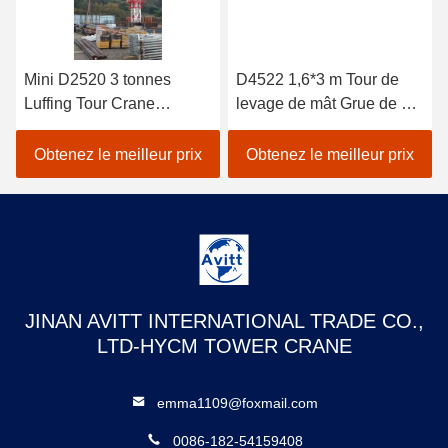
Mini D2520 3 tonnes
D4522 1,6*3 m Tour de
Luffing Tour Crane
levage de mât Grue de 6
Conception pour la Corée
tonnes Capacité de
du Sud
charge Hauteur du mât
Obtenez le meilleur prix
Obtenez le meilleur prix
25,5 m
JINAN AVITT INTERNATIONAL TRADE CO.,
LTD-HYCM TOWER CRANE
emma1109@foxmail.com
0086-182-54159408