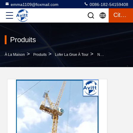
emma1109@foxmail.com
0086-182-54159408
Citation
Produits
>
>
>
À La Maison
Produits
Lofer La Grue À Tour
Nouveau LTC5013 Luffing Tower Crane 8 Tonnes Charge 50m Boom 3m Sections De Mât