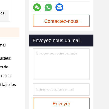
508
Contactez-nous
maintenant
Envoyez-nous un mail.
mal
ucteur,
es de
 et les
 faire les
Envoyer