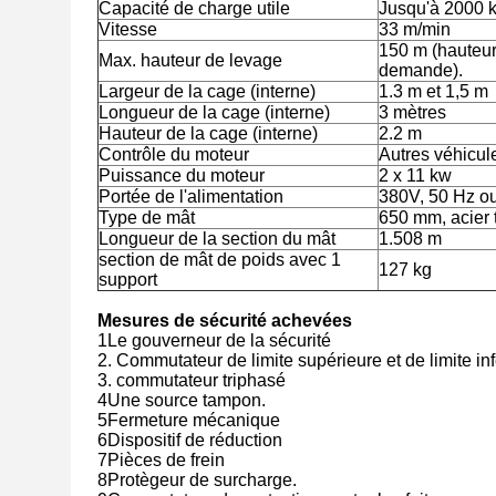
Capacité de charge utile
Jusqu'à 2000 
Vitesse
33 m/min
150 m (hauteu
Max. hauteur de levage
demande).
Largeur de la cage (interne)
1.3 m et 1,5 m
Longueur de la cage (interne)
3 mètres
Hauteur de la cage (interne)
2.2 m
Contrôle du moteur
Autres véhicul
Puissance du moteur
2 x 11 kw
Portée de l'alimentation
380V, 50 Hz o
Type de mât
650 mm, acier 
Longueur de la section du mât
1.508 m
section de mât de poids avec 1
127 kg
support
Mesures de sécurité achevées
1Le gouverneur de la sécurité
2. Commutateur de limite supérieure et de limite in
3. commutateur triphasé
4Une source tampon.
5Fermeture mécanique
6Dispositif de réduction
7Pièces de frein
8Protègeur de surcharge.