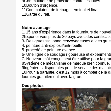
9Commutateur de protection contre les fuites
10Bouton d'urgence.
11Commutateur de freinage terminal et final
12Garde du rail.
Notre avantage
1. 15 ans d'expérience dans la fourniture de nouv
2Exporter vers plus de 20 pays avec des certific
3- Des grues stationnaires/voyageuses et des grue
4. peinture anti-explosif/anti-rouille
5. procédé de peinture avancé
6- Une ligne de soudage rigoureuse et expériment
7- Nouveau mât conçu, peut être utilisé pour la gru
8Système de mécanisme de marque bien connue, sys
9Ingénieurs disponibles pour le service des machin
10Pour la garantie, c'est 12 mois à compter de la d
fournies gratuitement avec la grue.
Des photos