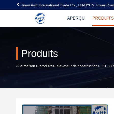
Jinan Avitt International Trade Co., Ltd-HYCM Tower Cra
APERÇU
PRODUITS
Produits
À la maison
>
produits
>
élévateur de construction
>
2T 33 