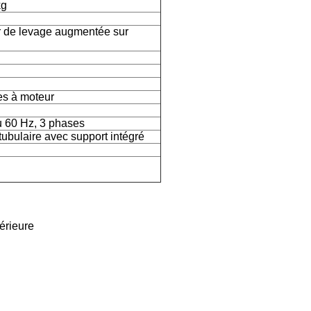
kg
r de levage augmentée sur
es à moteur
u 60 Hz, 3 phases
tubulaire avec support intégré
férieure