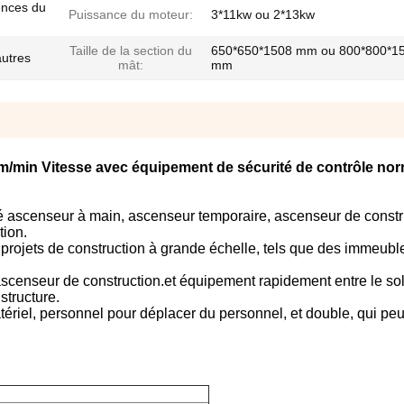
ences du
Puissance du moteur:
3*11kw ou 2*13kw
Taille de la section du
650*650*1508 mm ou 800*800*1
autres
mât:
mm
m/min Vitesse avec équipement de sécurité de contrôle nor
é ascenseur à main, ascenseur temporaire, ascenseur de constr
ion.
projets de construction à grande échelle, tels que des immeubl
'ascenseur de construction.et équipement rapidement entre le sol
structure.
matériel, personnel pour déplacer du personnel, et double, qui peut