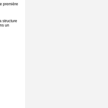
de première
a structure
ans un