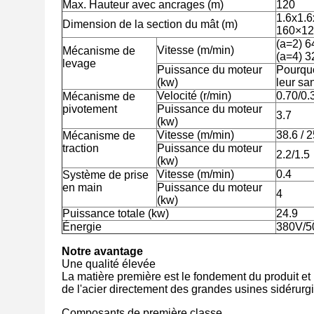
Max. Hauteur avec ancrages (m)
120
1.6x1.6
Dimension de la section du mât (m)
160×1
(a=2) 64
Vitesse (m/min)
Mécanisme de
(a=4) 3
levage
Puissance du moteur
Pourquo
(kw)
leur sa
Velocité (r/min)
0.70/0.
Mécanisme de
pivotement
Puissance du moteur
3.7
(kw)
Vitesse (m/min)
38.6 / 2
Mécanisme de
traction
Puissance du moteur
2.2/1.5
(kw)
Vitesse (m/min)
0.4
Système de prise
en main
Puissance du moteur
4
(kw)
Puissance totale (kw)
24.9
Énergie
380V/50
Notre avantage
Une qualité élevée
La matière première est le fondement du produit et l
de l'acier directement des grandes usines sidérurgi
Composants de première classe