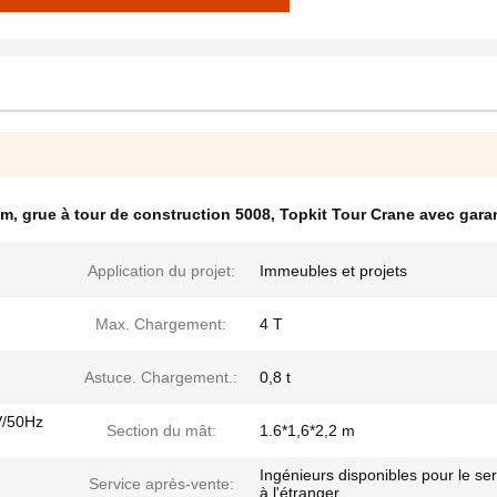
 m
,
grue à tour de construction 5008
,
Topkit Tour Crane avec gara
Application du projet:
Immeubles et projets
Max. Chargement:
4 T
Astuce. Chargement.:
0,8 t
V/50Hz
Section du mât:
1.6*1,6*2,2 m
Ingénieurs disponibles pour le ser
Service après-vente:
à l'étranger