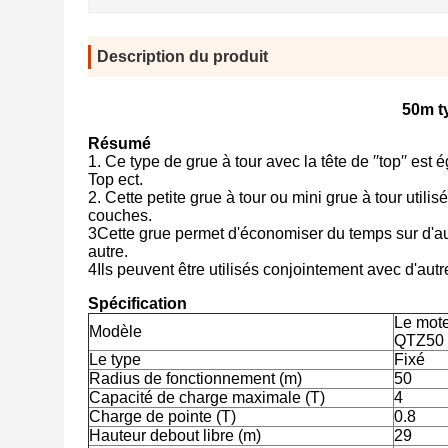
Description du produit
50m ty
Résumé
1. Ce type de grue à tour avec la tête de ′′top′′ est
Top ect.
2. Cette petite grue à tour ou mini grue à tour uti
couches.
3Cette grue permet d'économiser du temps sur d'au
autre.
4Ils peuvent être utilisés conjointement avec d'autre
Spécification
Le mote
Modèle
QTZ50 
Le type
Fixé
Radius de fonctionnement (m)
50
Capacité de charge maximale (T)
4
Charge de pointe (T)
0.8
Hauteur debout libre (m)
29