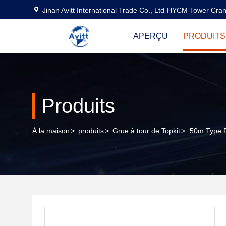
Jinan Avitt International Trade Co., Ltd-HYCM Tower Cra
APERÇU
PRODUITS
Produits
À la maison
>
produits
>
Grue à tour de Topkit
>
50m Type D