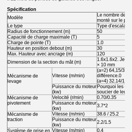
Spécification
Le nombre de foi
Modèle
monté sur le pont
Le type
Type d'escalade f
Radius de fonctionnement (m)
50
Capacité de charge maximale (T)
5
Charge de pointe (T)
1.0
Hauteur en position debout (m)
30
Max. Hauteur avec ancrage (m)
120
1.6x1.6x2. Je vo
Dimension de la section du mât (m)
× 10 mm
(a=2) 64,15/32,57
Vitesse (m/min)
différence.0
Mécanisme de
(a=4) 32.14/15.6
levage
Puissance du moteur
Pourquoi les chré
(kw)
soucier de leur 
Velocité (r/min)
0.70/0.35
Mécanisme de
pivotement
Puissance du moteur
3.7*2
(kw)
Vitesse (m/min)
38.6 / 25.2
Mécanisme de
traction
Puissance du moteur
2.2/1.5
(kw)
Vitesse (m/min)
0.4
Système de prise en