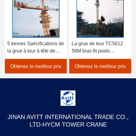
5 tonnes Spécifications de
La grue de tour TC5612
la grue à tour à tête de
56M bras 6t poids
chat pour les projets de
équipement de
construction civile
construction de bâtiment
Obtenez le meilleur prix
Obtenez le meilleur prix
JINAN AVITT INTERNATIONAL TRADE CO.,
LTD-HYCM TOWER CRANE