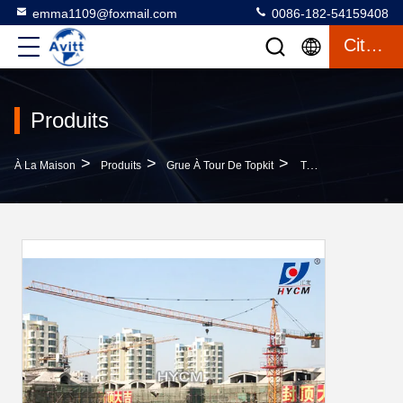
emma1109@foxmail.com
0086-182-54159408
Citation
Produits
>
>
>
À La Maison
Produits
Grue À Tour De Topkit
Tour De La Ligne Électrique Hammer Head Crane 5tons QTZ50 ((5010) HYCM Tour De La Grue