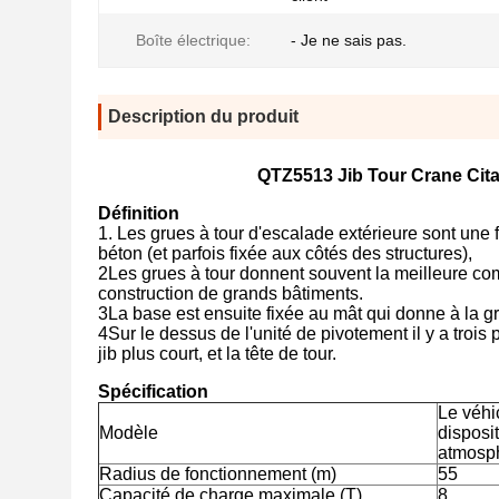
Boîte électrique:
- Je ne sais pas.
Description du produit
QTZ5513 Jib Tour Crane Citat
Définition
1. Les grues à tour d'escalade extérieure sont une 
béton (et parfois fixée aux côtés des structures),
2Les grues à tour donnent souvent la meilleure com
construction de grands bâtiments.
3La base est ensuite fixée au mât qui donne à la g
4Sur le dessus de l'unité de pivotement il y a trois pa
jib plus court, et la tête de tour.
Spécification
Le véhi
Modèle
disposit
atmosph
Radius de fonctionnement (m)
55
Capacité de charge maximale (T)
8