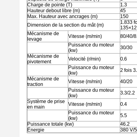
Charge de pointe (T)
1.3
Hauteur debout libre (m)
45
Max. Hauteur avec ancrages (m)
150
1.833 fo
Dimension de la section du mât (m)
135×1
Mécanisme de
Vitesse (m/min)
80/40/8
levage
Puissance du moteur
30/30
(kw)
Mécanisme de
Velocité (r/min)
0.6
pivotement
Puissance du moteur
2 fois 3
(kw)
Mécanisme de
Vitesse (m/min)
40/20
traction
Puissance du moteur
3.3/2.2
(kw)
Système de prise
Vitesse (m/min)
0.4
en main
Puissance du moteur
5.5
(kw)
Puissance totale (kw)
46.2
Énergie
380 V/