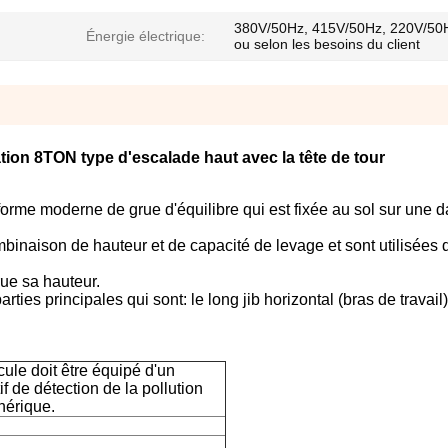
380V/50Hz, 415V/50Hz, 220V/50
Énergie électrique:
ou selon les besoins du client
ion 8TON type d'escalade haut avec la tête de tour
forme moderne de grue d'équilibre qui est fixée au sol sur une d
binaison de hauteur et de capacité de levage et sont utilisées 
rue sa hauteur.
rties principales qui sont: le long jib horizontal (bras de travail)
cule doit être équipé d'un
if de détection de la pollution
érique.