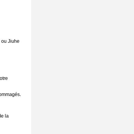
 ou Jiuhe
otre
ndommagés.
de la