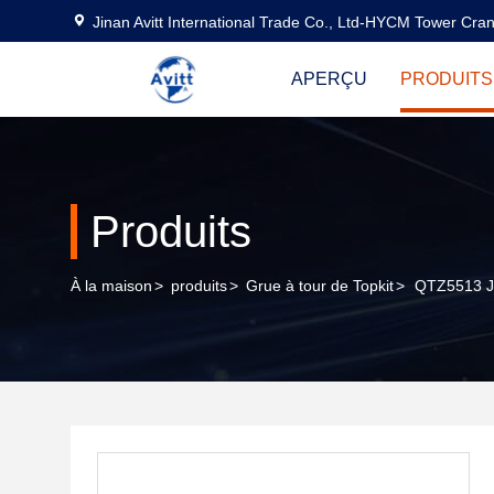
Jinan Avitt International Trade Co., Ltd-HYCM Tower Cra
APERÇU
PRODUITS
Produits
À la maison
>
produits
>
Grue à tour de Topkit
>
QTZ5513 Ji