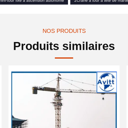
ini-tour fixe à ascension autonome
2Crane à tour à tête de mart
NOS PRODUITS
Produits similaires