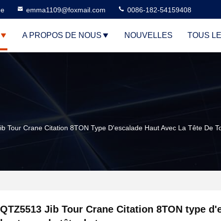
ne
emma1109@foxmail.com
0086-182-54159408
A PROPOS DE NOUS
NOUVELLES
TOUS L
b Tour Crane Citation 8TON Type D'escalade Haut Avec La Tête De T
QTZ5513 Jib Tour Crane Citation 8TON type d'