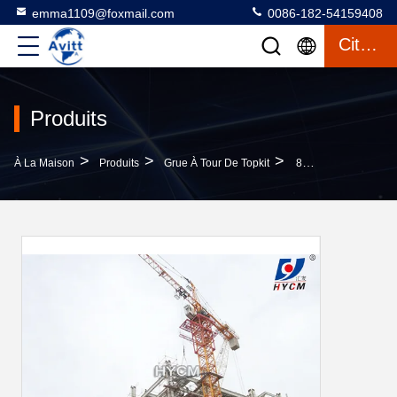
emma1109@foxmail.com
0086-182-54159408
Citation
Produits
>
>
>
À La Maison
Produits
Grue À Tour De Topkit
8 Tonnes De QTZ 6010 Tour Crane Équipement De Sécurité De Construction