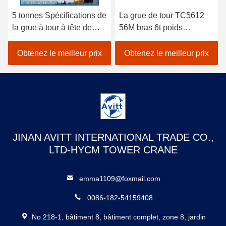
5 tonnes Spécifications de
La grue de tour TC5612
la grue à tour à tête de
56M bras 6t poids
chat pour les projets de
équipement de
construction civile
construction de bâtiment
Obtenez le meilleur prix
Obtenez le meilleur prix
JINAN AVITT INTERNATIONAL TRADE CO.,
LTD-HYCM TOWER CRANE
emma1109@foxmail.com
0086-182-54159408
No 218-1, bâtiment 8, bâtiment complet, zone 8, jardin