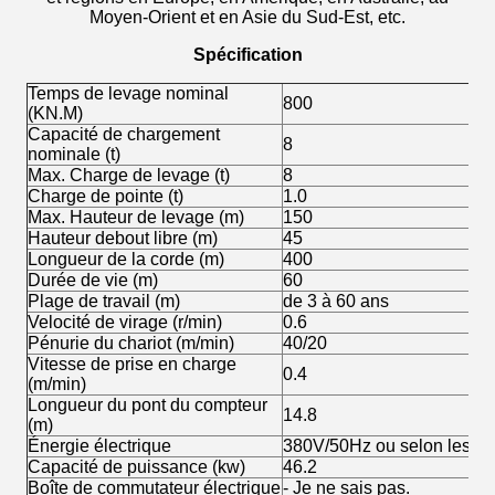
Moyen-Orient et en Asie du Sud-Est, etc.
Spécification
Temps de levage nominal
800
(KN.M)
Capacité de chargement
8
nominale (t)
Max. Charge de levage (t)
8
Charge de pointe (t)
1.0
Max. Hauteur de levage (m)
150
Hauteur debout libre (m)
45
Longueur de la corde (m)
400
Durée de vie (m)
60
Plage de travail (m)
de 3 à 60 ans
Velocité de virage (r/min)
0.6
Pénurie du chariot (m/min)
40/20
Vitesse de prise en charge
0.4
(m/min)
Longueur du pont du compteur
14.8
(m)
Énergie électrique
380V/50Hz ou selon les ex
Capacité de puissance (kw)
46.2
Boîte de commutateur électrique
- Je ne sais pas.