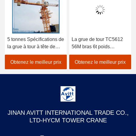
5 tonnes Spécifications de
La grue de tour TC5612
la grue à tour à tête de
56M bras 6t poids
chat pour les projets de
équipement de
construction civile
construction de bâtiment
Obtenez le meilleur prix
Obtenez le meilleur prix
JINAN AVITT INTERNATIONAL TRADE CO.,
LTD-HYCM TOWER CRANE