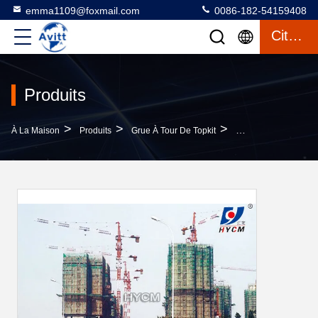
emma1109@foxmail.com
0086-182-54159408
Citation
Produits
>
>
>
À La Maison
Produits
Grue À Tour De Topkit
Grimpeur En Dehors 