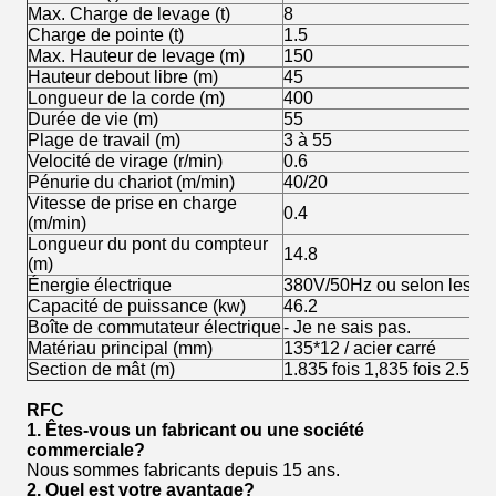
Max. Charge de levage (t)
8
Charge de pointe (t)
1.5
Max. Hauteur de levage (m)
150
Hauteur debout libre (m)
45
Longueur de la corde (m)
400
Durée de vie (m)
55
Plage de travail (m)
3 à 55
Velocité de virage (r/min)
0.6
Pénurie du chariot (m/min)
40/20
Vitesse de prise en charge
0.4
(m/min)
Longueur du pont du compteur
14.8
(m)
Énergie électrique
380V/50Hz ou selon les ex
Capacité de puissance (kw)
46.2
Boîte de commutateur électrique
- Je ne sais pas.
Matériau principal (mm)
135*12 / acier carré
Section de mât (m)
1.835 fois 1,835 fois 2.5
RFC
1.
Êtes-vous un fabricant ou une société
commerciale?
Nous sommes fabricants depuis 15 ans.
2.
Quel est votre avantage?