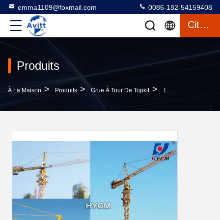
emma1109@foxmail.com
0086-182-54159408
Citation
Produits
>
>
>
À La Maison
Produits
Grue À Tour De Topkit
La Grue De Tour QTZ125 6515 Outils Et Machines De Construction De Bâtiments