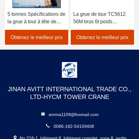
5 tonnes Spécifications de
La grue de tour TC5612
la grue à tour à tête de
56M bras 6t poids
chat pour les projets de
équipement de
construction civile
construction de bâtiment
Obtenez le meilleur prix
Obtenez le meilleur prix
JINAN AVITT INTERNATIONAL TRADE CO.,
LTD-HYCM TOWER CRANE
emma1109@foxmail.com
0086-182-54159408
No 218-1, bâtiment 8, bâtiment complet, zone 8, jardin