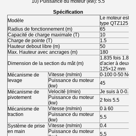
10) Puissance du moteur (kw): 5.5
Spécification
Le moteur est éq
Modèle
type QTZ125 (6
Radius de fonctionnement (m)
65
Capacité de charge maximale (T)
10
Charge de pointe (T)
1.5
Hauteur debout libre (m)
50
Max. Hauteur avec ancrages (m)
180
1.835 fois 1.835 
Dimension de la section du mât (m)
d'acier à deux a
125×12 mm
Vitesse (m/min)
0-100 0-50 Nom 
Mécanisme de
levage
Puissance du moteur
45
(kw)
Velocité (r/min)
Je suis à 0-0.6
Mécanisme de
pivotement
Puissance du moteur
2 fois 5.5
(kw)
Vitesse (m/min)
0 à 60
Mécanisme de
traction
Puissance du moteur
5.5
(kw)
Vitesse (m/min)
0.4
Système de prise
en main
Puissance du moteur
5.5