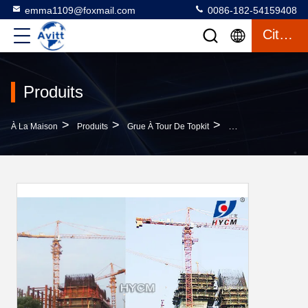
emma1109@foxmail.com
0086-182-54159408
Citation
Produits
>
>
>
À La Maison
Produits
Grue À Tour De Topkit
Qtz 160 La Grue De 