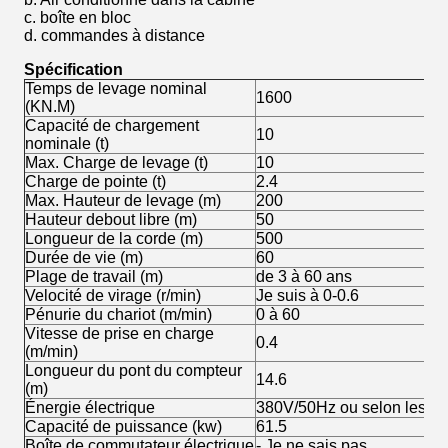
c. boîte en bloc
d. commandes à distance
Spécification
Temps de levage nominal
1600
(KN.M)
Capacité de chargement
10
nominale (t)
Max. Charge de levage (t)
10
Charge de pointe (t)
2.4
Max. Hauteur de levage (m)
200
Hauteur debout libre (m)
50
Longueur de la corde (m)
500
Durée de vie (m)
60
Plage de travail (m)
de 3 à 60 ans
Velocité de virage (r/min)
Je suis à 0-0.6
Pénurie du chariot (m/min)
0 à 60
Vitesse de prise en charge
0.4
(m/min)
Longueur du pont du compteur
14.6
(m)
Énergie électrique
380V/50Hz ou selon les ex
Capacité de puissance (kw)
61.5
Boîte de commutateur électrique
- Je ne sais pas.