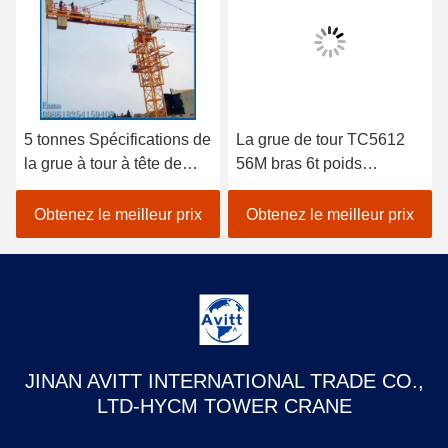
5 tonnes Spécifications de
La grue de tour TC5612
la grue à tour à tête de
56M bras 6t poids
chat pour les projets de
équipement de
construction civile
construction de bâtiment
Obtenez le meilleur prix
Obtenez le meilleur prix
JINAN AVITT INTERNATIONAL TRADE CO.,
LTD-HYCM TOWER CRANE