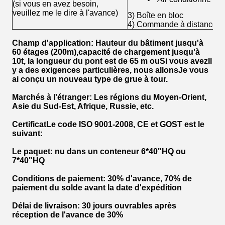
(si vous en avez besoin,
veuillez me le dire à l'avance)
3) Boîte en bloc
4) Commande à distance
Champ d'application: Hauteur du bâtiment jusqu'à
6
0 étages (2
00
m),
capacité de chargement jusqu'à
10
t, la longueur du pont est de 6
5 m ou
Si vous avez
Il
y a des exigences particulières, nous allons
Je vous
ai conçu un nouveau type de grue à tour.
Marchés à l'étranger
: Les régions du Moyen-Orient,
Asie du Sud-Est, Afrique, Russie, etc.
Certificat
Le code ISO 9001-2008, CE et GOST est le
suivant:
Le paquet
: nu dans un conteneur 6*40"HQ ou
7*40"HQ
Conditions de paiement
: 30% d'avance, 70% de
paiement du solde avant la date d'expédition
Délai de livraison
: 30 jours ouvrables après
réception de l'avance de 30%