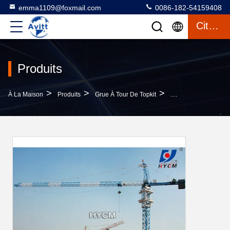
emma1109@foxmail.com
0086-182-54159408
Citation
Produits
>
>
>
À La Maison
Produits
Grue À Tour De Topkit
Qtz160 TC6518 La Gr