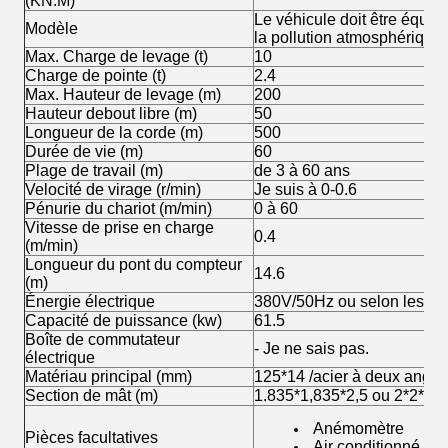
(KN.M)
Le véhicule doit être équipé
Modèle
la pollution atmosphérique.
Max. Charge de levage (t)
10
Charge de pointe (t)
2.4
Max. Hauteur de levage (m)
200
Hauteur debout libre (m)
50
Longueur de la corde (m)
500
Durée de vie (m)
60
Plage de travail (m)
de 3 à 60 ans
Velocité de virage (r/min)
Je suis à 0-0.6
Pénurie du chariot (m/min)
0 à 60
Vitesse de prise en charge
0.4
(m/min)
Longueur du pont du compteur
14.6
(m)
Énergie électrique
380V/50Hz ou selon les exi
Capacité de puissance (kw)
61.5
Boîte de commutateur
- Je ne sais pas.
électrique
Matériau principal (mm)
125*14 /acier à deux angle
Section de mât (m)
1.835*1,835*2,5 ou 2*2*3m
Anémomètre
Pièces facultatives
Air conditionné da