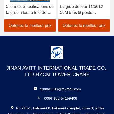
5 tonnes Spécifications de
La grue de tour TC5612
la grue à tour à tête de
56M bras 6t poids
chat pour les projets de
équipement de
construction civile
construction de bâtiment
Obtenez le meilleur prix
Obtenez le meilleur prix
JINAN AVITT INTERNATIONAL TRADE CO.,
LTD-HYCM TOWER CRANE
emma1109@foxmail.com
0086-182-54159408
No 218-1, bâtiment 8, bâtiment complet, zone 8, jardin