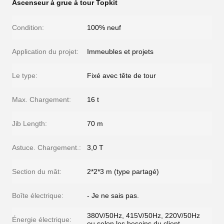
Ascenseur à grue à tour Topkit
Condition:
100% neuf
Application du projet:
Immeubles et projets
Le type:
Fixé avec tête de tour
Max. Chargement:
16 t
Jib Length:
70 m
Astuce. Chargement.:
3,0 T
Section du mât:
2*2*3 m (type partagé)
Boîte électrique:
- Je ne sais pas.
380V/50Hz, 415V/50Hz, 220V/50Hz
Énergie électrique:
ou selon les besoins du client