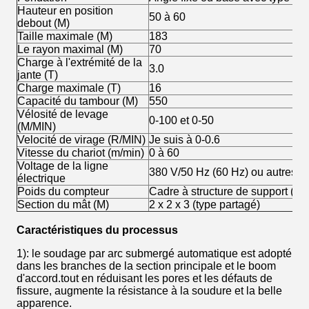
Hauteur en position
50 à 60
debout (M)
Taille maximale (M)
183
Le rayon maximal (M)
70
Charge à l'extrémité de la
3.0
jante (T)
Charge maximale (T)
16
Capacité du tambour (M)
550
Vélosité de levage
0-100 et 0-50
(M/MIN)
Velocité de virage (R/MIN)
Je suis à 0-0.6
Vitesse du chariot (m/min)
0 à 60
Voltage de la ligne
380 V/50 Hz (60 Hz) ou autres
électrique
Poids du compteur
Cadre à structure de support (sa
Section du mât (M)
2 x 2 x 3 (type partagé)
Caractéristiques du processus
1): le soudage par arc submergé automatique est adopté
dans les branches de la section principale et le boom
d'accord.tout en réduisant les pores et les défauts de
fissure, augmente la résistance à la soudure et la belle
apparence.