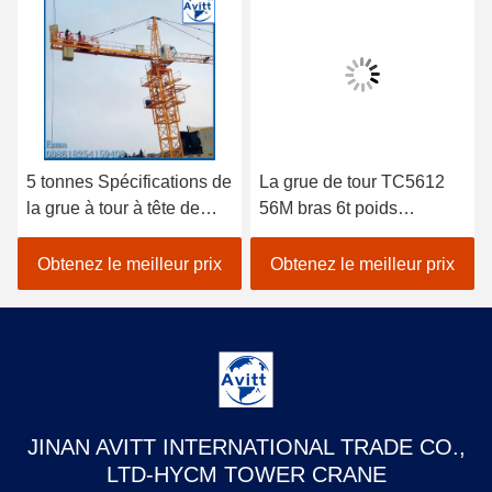
5 tonnes Spécifications de
La grue de tour TC5612
la grue à tour à tête de
56M bras 6t poids
chat pour les projets de
équipement de
construction civile
construction de bâtiment
Obtenez le meilleur prix
Obtenez le meilleur prix
JINAN AVITT INTERNATIONAL TRADE CO.,
LTD-HYCM TOWER CRANE