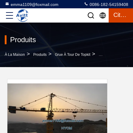
emma1109@foxmail.com
0086-182-54159408
Citation
Produits
>
>
>
À La Maison
Produits
Grue À Tour De Topkit
QTZ7030 Types Élect