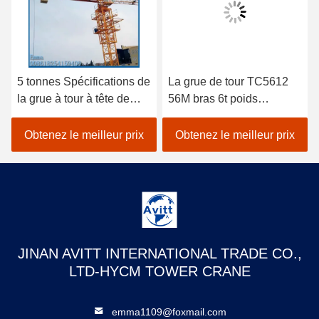
5 tonnes Spécifications de
La grue de tour TC5612
la grue à tour à tête de
56M bras 6t poids
chat pour les projets de
équipement de
construction civile
construction de bâtiment
Obtenez le meilleur prix
Obtenez le meilleur prix
JINAN AVITT INTERNATIONAL TRADE CO.,
LTD-HYCM TOWER CRANE
emma1109@foxmail.com