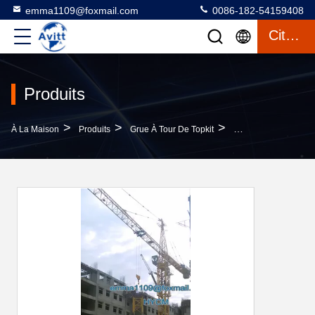
emma1109@foxmail.com
0086-182-54159408
Citation
Produits
>
>
>
À La Maison
Produits
Grue À Tour De Topkit
QTZ7050 Prix De La 