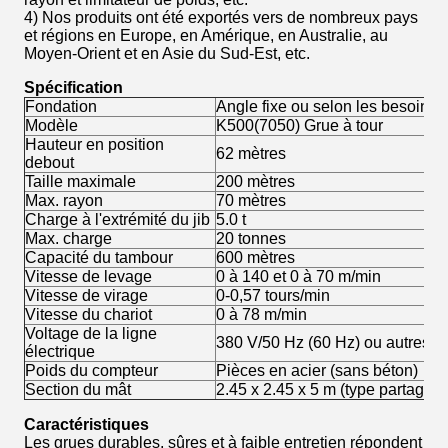
4) Nos produits ont été exportés vers de nombreux pays
et régions en Europe, en Amérique, en Australie, au
Moyen-Orient et en Asie du Sud-Est, etc.
Spécification
Fondation
Angle fixe ou selon les besoins d
Modèle
K500(7050) Grue à tour
Hauteur en position
62 mètres
debout
Taille maximale
200 mètres
Max. rayon
70 mètres
Charge à l'extrémité du jib
5.0 t
Max. charge
20 tonnes
Capacité du tambour
600 mètres
Vitesse de levage
0 à 140 et 0 à 70 m/min
Vitesse de virage
0-0,57 tours/min
Vitesse du chariot
0 à 78 m/min
Voltage de la ligne
380 V/50 Hz (60 Hz) ou autres
électrique
Poids du compteur
Pièces en acier (sans béton)
Section du mât
2.45 x 2.45 x 5 m (type partagé)
Caractéristiques
Les grues durables, sûres et à faible entretien répondent