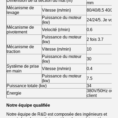
Dimension de la section du mât (m)
mm
Mécanisme de
Vitesse (m/min)
80/40/8.5 40/20/
levage
Puissance du moteur
24/24/5. Je vous 
(kw)
Mécanisme de
Velocité (r/min)
0.6
pivotement
Puissance du moteur
2 fois 3.7
(kw)
Mécanisme de
Vitesse (m/min)
10
traction
Puissance du moteur
30
(kw)
Système de prise
Vitesse (m/min)
0.4
en main
Puissance du moteur
7.5
(kw)
Puissance totale (kw)
34
380V/50Hz ou se
Énergie
client
Notre équipe qualifiée
Notre équipe de R&D est composée des ingénieurs et