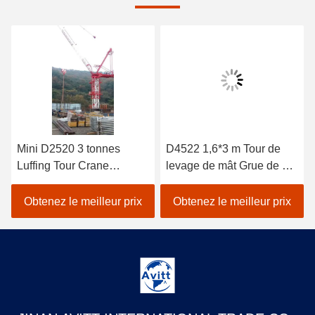
Mini D2520 3 tonnes
D4522 1,6*3 m Tour de
Luffing Tour Crane
levage de mât Grue de 6
Conception pour la Corée
tonnes Capacité de
du Sud
charge Hauteur du mât
Obtenez le meilleur prix
Obtenez le meilleur prix
25,5 m