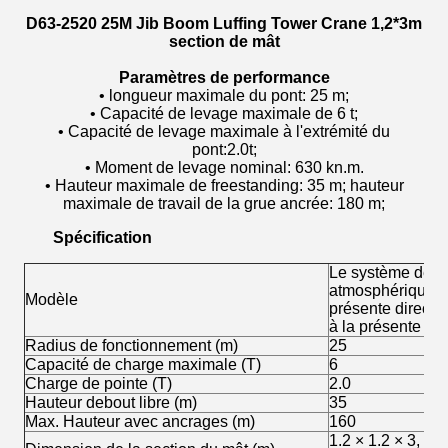
D63-2520 25M Jib Boom Luffing Tower Crane 1,2*3m
section de mât
Paramètres de performance
• longueur maximale du pont: 25 m;
• Capacité de levage maximale de 6 t;
• Capacité de levage maximale à l'extrémité du
pont:2.0t;
• Moment de levage nominal: 630 kn.m.
• Hauteur maximale de freestanding: 35 m; hauteur
maximale de travail de la grue ancrée: 180 m;
Spécification
Le système de dé
atmosphérique do
Modèle
présente directiv
à la présente dir
Radius de fonctionnement (m)
25
Capacité de charge maximale (T)
6
Charge de pointe (T)
2.0
Hauteur debout libre (m)
35
Max. Hauteur avec ancrages (m)
160
1.2 × 1.2 × 3, ac