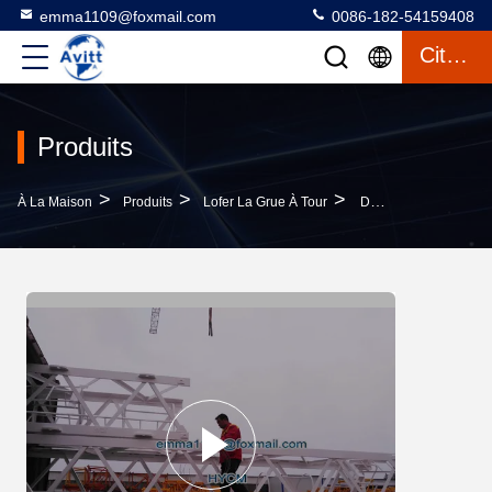
emma1109@foxmail.com
0086-182-54159408
Citation
Produits
>
>
>
À La Maison
Produits
Lofer La Grue À Tour
D63-2520 25M Tour De Levage À Barreaux De 1,2*3m