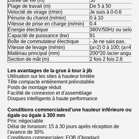
Durée de vie (m)
50
Plage de travail (m)
De 5 à 50
Velocité de virage (r/min)
Je suis à 0-0.6
Pénurie du chariot (m/min)
0 à 10
Vitesse de prise en charge (m/min)
0.4
Énergie électrique
380V/50Hz ou selon le
Capacité de puissance (kw)
91
Boîte de commutateur électrique
- Je ne sais pas.
Vitesse de levage (m/min)
(a=2) 0 à 100; (a=4) 0
Matériau principal (mm)
200*20 /acier angulair
Section de mât (m)
2 fois 2 fois 2.8
Les avantages de la grue à tour à jib
Utilisation sur les sites à hauteur limitée
Tête compacte entièrement préinstallée
Poids de montage réduit
Facilité de connexion et d'assemblage
Disques intelligents à haute performance
Conditions commerciales
d'une hauteur inférieure ou
égale ou égale à 300 mm
Prix: négociable
Délai de livraison: 15 à 30 jours après réception de
l'avance de 30%
Conditions commerciales: FOB (Qingdao)