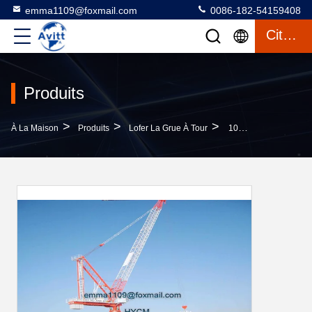
emma1109@foxmail.com
0086-182-54159408
Citation
Produits
>
>
>
À La Maison
Produits
Lofer La Grue À Tour
10TONS QTD5020 Grue À Tour De Levage Type D'escalade Extérieure