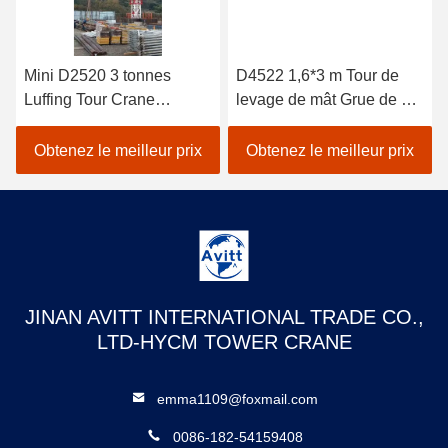
Mini D2520 3 tonnes
D4522 1,6*3 m Tour de
Luffing Tour Crane
levage de mât Grue de 6
Conception pour la Corée
tonnes Capacité de
du Sud
charge Hauteur du mât
Obtenez le meilleur prix
Obtenez le meilleur prix
25,5 m
JINAN AVITT INTERNATIONAL TRADE CO.,
LTD-HYCM TOWER CRANE
emma1109@foxmail.com
0086-182-54159408