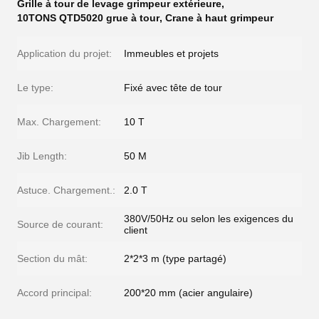
Grille à tour de levage grimpeur extérieure
,
10TONS QTD5020 grue à tour
,
Crane à haut grimpeur
Application du projet:
Immeubles et projets
Le type:
Fixé avec tête de tour
Max. Chargement:
10 T
Jib Length:
50 M
Astuce. Chargement.:
2.0 T
380V/50Hz ou selon les exigences du
Source de courant:
client
Section du mât:
2*2*3 m (type partagé)
Accord principal:
200*20 mm (acier angulaire)