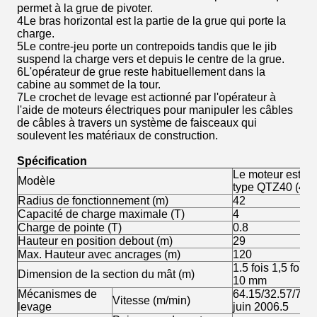
permet à la grue de pivoter.
4Le bras horizontal est la partie de la grue qui porte la
charge.
5Le contre-jeu porte un contrepoids tandis que le jib
suspend la charge vers et depuis le centre de la grue.
6L'opérateur de grue reste habituellement dans la
cabine au sommet de la tour.
7Le crochet de levage est actionné par l'opérateur à
l'aide de moteurs électriques pour manipuler les câbles
de câbles à travers un système de faisceaux qui
soulevent les matériaux de construction.
Spécification
Le moteur est éq
Modèle
type QTZ40 (420
Radius de fonctionnement (m)
42
Capacité de charge maximale (T)
4
Charge de pointe (T)
0.8
Hauteur en position debout (m)
29
Max. Hauteur avec ancrages (m)
120
1.5 fois 1,5 fois 
Dimension de la section du mât (m)
10 mm
Mécanismes de
64.15/32.57/7. Je
Vitesse (m/min)
levage
juin 2006.5