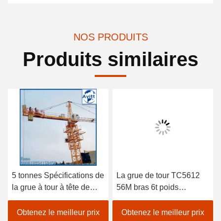
NOS PRODUITS
Produits similaires
5 tonnes Spécifications de
La grue de tour TC5612
la grue à tour à tête de
56M bras 6t poids
chat pour les projets de
équipement de
construction civile
construction de bâtiment
Obtenez le meilleur prix
Obtenez le meilleur prix