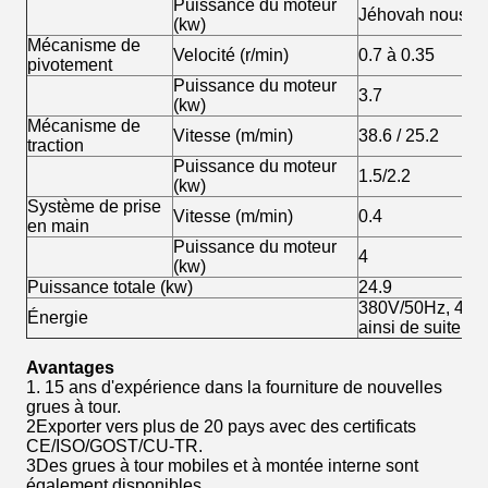
Puissance du moteur
Jéhovah nous pr
(kw)
Mécanisme de
Velocité (r/min)
0.7 à 0.35
pivotement
Puissance du moteur
3.7
(kw)
Mécanisme de
Vitesse (m/min)
38.6 / 25.2
traction
Puissance du moteur
1.5/2.2
(kw)
Système de prise
Vitesse (m/min)
0.4
en main
Puissance du moteur
4
(kw)
Puissance totale (kw)
24.9
380V/50Hz, 415/
Énergie
ainsi de suite
Avantages
1. 15 ans d'expérience dans la fourniture de nouvelles
grues à tour.
2Exporter vers plus de 20 pays avec des certificats
CE/ISO/GOST/CU-TR.
3Des grues à tour mobiles et à montée interne sont
également disponibles.