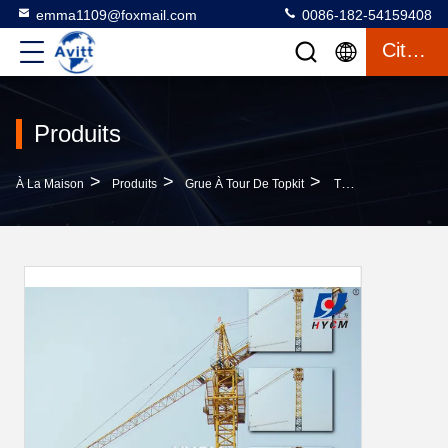
emma1109@foxmail.com
0086-182-54159408
Citation
Produits
>
>
>
À La Maison
Produits
Grue À Tour De Topkit
TC4208 Citation De La Grue À Tour À Marteau Pour La Construction De Bâtiments