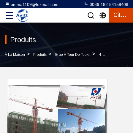
emma1109@foxmail.com
0086-182-54159408
Citation
Produits
>
>
>
À La Maison
Produits
Grue À Tour De Topkit
4T TC4807 Modèle De Grue Pour La Construction De Tours