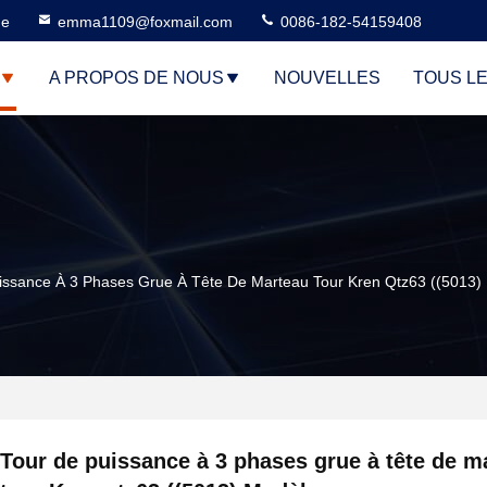
ne
emma1109@foxmail.com
0086-182-54159408
A PROPOS DE NOUS
NOUVELLES
TOUS L
issance À 3 Phases Grue À Tête De Marteau Tour Kren Qtz63 ((5013)
Tour de puissance à 3 phases grue à tête de m