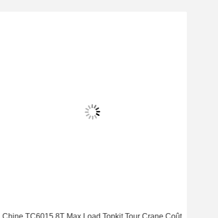
Chine TC6015 8T Max.Load Topkit Tour Crane Coût
TC6