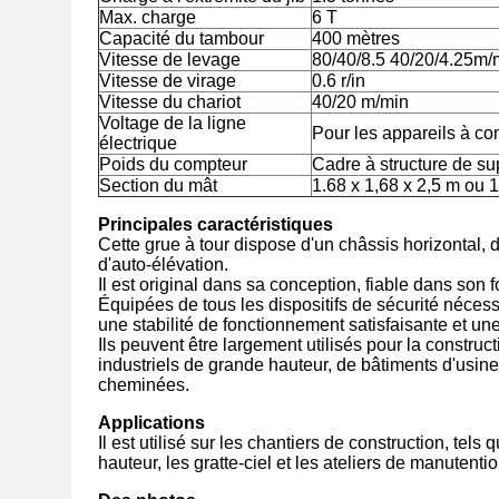
Max. charge
6 T
Capacité du tambour
400 mètres
Vitesse de levage
80/40/8.5 40/20/4.25m/
Vitesse de virage
0.6 r/in
Vitesse du chariot
40/20 m/min
Voltage de la ligne
Pour les appareils à 
électrique
Poids du compteur
Cadre à structure de su
Section du mât
1.68 x 1,68 x 2,5 m ou 
Principales caractéristiques
Cette grue à tour dispose d'un châssis horizonta
d'auto-élévation.
Il est original dans sa conception, fiable dans son 
Équipées de tous les dispositifs de sécurité néces
une stabilité de fonctionnement satisfaisante et une 
Ils peuvent être largement utilisés pour la construc
industriels de grande hauteur, de bâtiments d'usi
cheminées.
Applications
Il est utilisé sur les chantiers de construction, t
hauteur, les gratte-ciel et les ateliers de manutenti