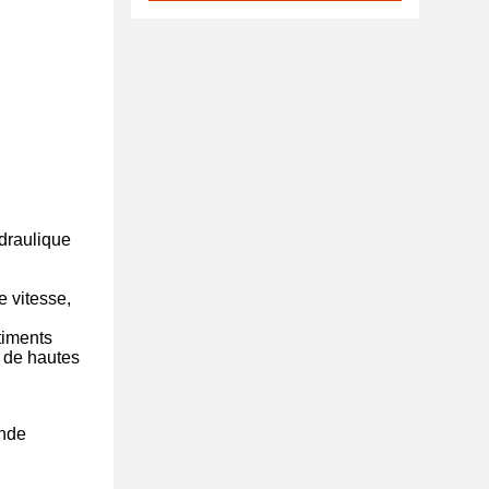
draulique
e vitesse,
timents
e de hautes
ande