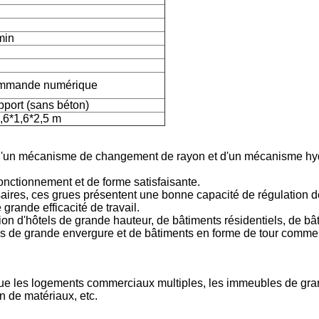
min
commande numérique
pport (sans béton)
1,6*1,6*2,5 m
l, d'un mécanisme de changement de rayon et d'un mécanisme hy
fonctionnement et de forme satisfaisante.
saires, ces grues présentent une bonne capacité de régulation d
grande efficacité de travail.
tion d'hôtels de grande hauteur, de bâtiments résidentiels, de bâ
nes de grande envergure et de bâtiments en forme de tour comm
els que les logements commerciaux multiples, les immeubles de gr
on de matériaux, etc.