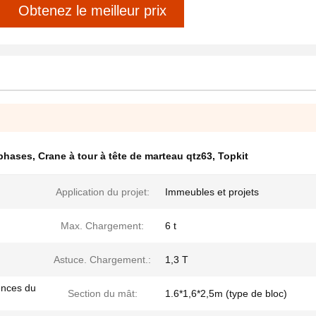
Obtenez le meilleur prix
 phases
,
Crane à tour à tête de marteau qtz63
,
Topkit
Application du projet:
Immeubles et projets
Max. Chargement:
6 t
Astuce. Chargement.:
1,3 T
ences du
Section du mât:
1.6*1,6*2,5m (type de bloc)