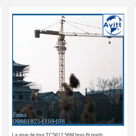
La grue de tour TC5612 56M bras 6t poids