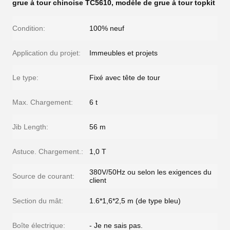
grue à tour chinoise TC5610
,
modèle de grue à tour topkit
Condition:
100% neuf
Application du projet:
Immeubles et projets
Le type:
Fixé avec tête de tour
Max. Chargement:
6 t
Jib Length:
56 m
Astuce. Chargement.:
1,0 T
380V/50Hz ou selon les exigences du
Source de courant:
client
Section du mât:
1.6*1,6*2,5 m (de type bleu)
Boîte électrique:
- Je ne sais pas.