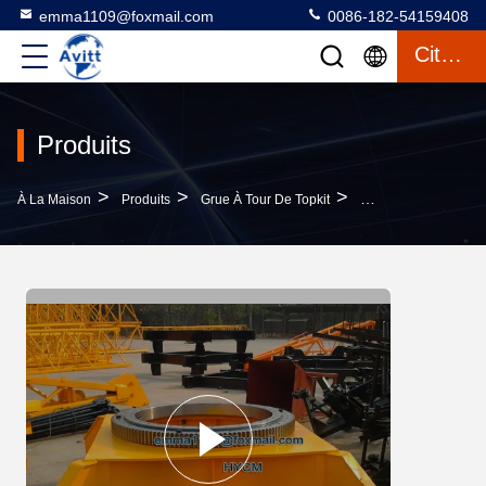
emma1109@foxmail.com
0086-182-54159408
Citation
Produits
>
>
>
À La Maison
Produits
Grue À Tour De Topkit
Qtz63 Grue À Tour M