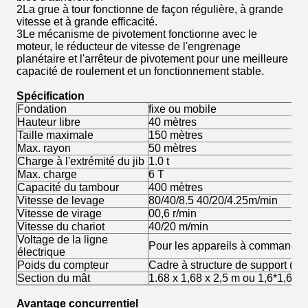
2La grue à tour fonctionne de façon régulière, à grande
vitesse et à grande efficacité.
3Le mécanisme de pivotement fonctionne avec le
moteur, le réducteur de vitesse de l'engrenage
planétaire et l'arrêteur de pivotement pour une meilleure
capacité de roulement et un fonctionnement stable.
Spécification
Fondation
fixe ou mobile
Hauteur libre
40 mètres
Taille maximale
150 mètres
Max. rayon
50 mètres
Charge à l'extrémité du jib
1.0 t
Max. charge
6 T
Capacité du tambour
400 mètres
Vitesse de levage
80/40/8.5 40/20/4.25m/min
Vitesse de virage
00,6 r/min
Vitesse du chariot
40/20 m/min
Voltage de la ligne
Pour les appareils à commande
électrique
Poids du compteur
Cadre à structure de support (sa
Section du mât
1.68 x 1,68 x 2,5 m ou 1,6*1,6*2
Avantage concurrentiel