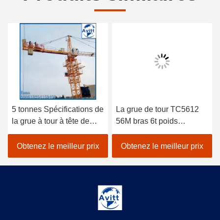
5 tonnes Spécifications de
La grue de tour TC5612
la grue à tour à tête de
56M bras 6t poids
chat pour les projets de
équipement de
construction civile
construction de bâtiment
Obtenez le meilleur prix
Obtenez le meilleur prix