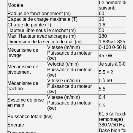
Le nombre de poi
Modèle
suivant:
Radius de fonctionnement (m)
60
Capacité de charge maximale (T)
10
Charge de pointe (T)
1.8
Hauteur libre sous le crochet (m)
50
Max. Hauteur avec ancrages (m)
180
Dimension de la section du mât (m)
1.835×1.835×2.
Vitesse (m/min)
0-100 0-50 Nom 
Mécanisme de
Puissance du moteur
levage
45 kW
(kw)
Velocité (r/min)
Je suis à 0-0.6
Mécanisme de
Puissance du moteur
pivotement
5.5 × 2
(kw)
Vitesse (m/min)
0 à 60
Mécanisme de
Puissance du moteur
traction
5.5
(kw)
Vitesse (m/min)
0.4
Système de prise
Puissance du moteur
en main
5.5
(kw)
61.5 (à l'exclus
Puissance totale (kw)
remontage)
Énergie
380 V/50 Hz
Base bien form