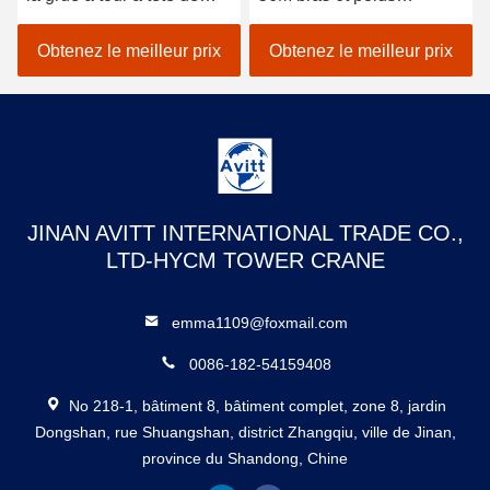
chat pour les projets de
équipement de
construction civile
construction de bâtiment
Obtenez le meilleur prix
Obtenez le meilleur prix
JINAN AVITT INTERNATIONAL TRADE CO.,
LTD-HYCM TOWER CRANE
emma1109@foxmail.com
0086-182-54159408
No 218-1, bâtiment 8, bâtiment complet, zone 8, jardin
Dongshan, rue Shuangshan, district Zhangqiu, ville de Jinan,
province du Shandong, Chine