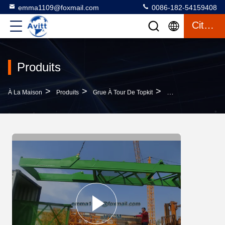
emma1109@foxmail.com
0086-182-54159408
Citation
Produits
>
>
>
À La Maison
Produits
Grue À Tour De Topkit
Qtz125 Grue À Tour 