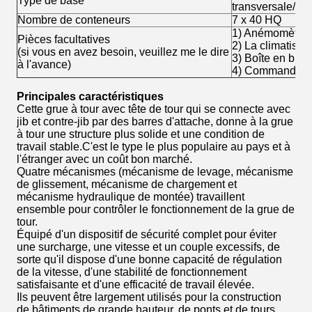
Type de base
transversale/bas
Nombre de conteneurs
7 x 40 HQ
1) Anémomètre
Pièces facultatives
2) La climatisat
(si vous en avez besoin, veuillez me le dire
3) Boîte en bloc
à l'avance)
4) Commande à 
Principales caractéristiques
Cette grue à tour avec tête de tour qui se connecte avec
jib et contre-jib par des barres d'attache, donne à la grue
à tour une structure plus solide et une condition de
travail stable.C'est le type le plus populaire au pays et à
l'étranger avec un coût bon marché.
Quatre mécanismes (mécanisme de levage, mécanisme
de glissement, mécanisme de chargement et
mécanisme hydraulique de montée) travaillent
ensemble pour contrôler le fonctionnement de la grue de
tour.
Équipé d'un dispositif de sécurité complet pour éviter
une surcharge, une vitesse et un couple excessifs, de
sorte qu'il dispose d'une bonne capacité de régulation
de la vitesse, d'une stabilité de fonctionnement
satisfaisante et d'une efficacité de travail élevée.
Ils peuvent être largement utilisés pour la construction
de bâtiments de grande hauteur, de ponts et de tours.