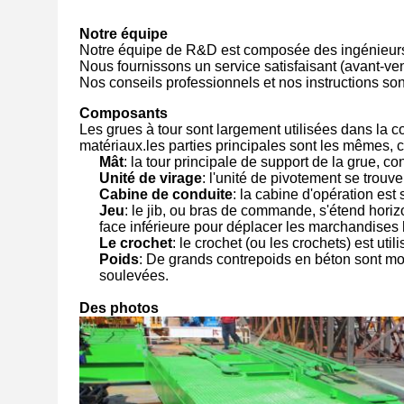
Notre équipe
Notre équipe de R&D est composée des ingénieurs e
Nous fournissons un service satisfaisant (avant-ven
Nos conseils professionnels et nos instructions son
Composants
Les grues à tour sont largement utilisées dans la c
matériaux.les parties principales sont les mêmes, 
Mât
: la tour principale de support de la grue, co
Unité de virage
: l'unité de pivotement se trou
Cabine de conduite
: la cabine d'opération est 
Jeu
: le jib, ou bras de commande, s'étend horizo
face inférieure pour déplacer les marchandises
Le crochet
: le crochet (ou les crochets) est uti
Poids
: De grands contrepoids en béton sont mo
soulevées.
Des photos