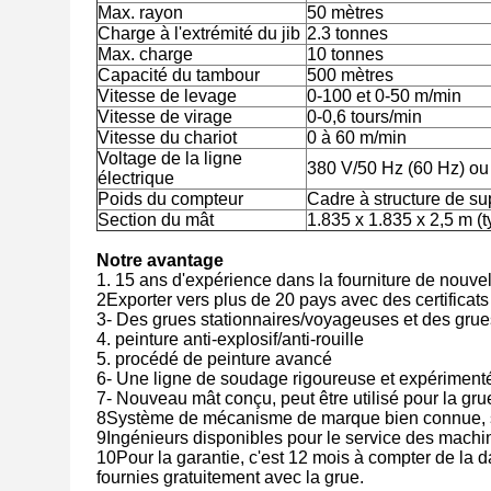
Max. rayon
50 mètres
Charge à l'extrémité du jib
2.3 tonnes
Max. charge
10 tonnes
Capacité du tambour
500 mètres
Vitesse de levage
0-100 et 0-50 m/min
Vitesse de virage
0-0,6 tours/min
Vitesse du chariot
0 à 60 m/min
Voltage de la ligne
380 V/50 Hz (60 Hz) ou
électrique
Poids du compteur
Cadre à structure de su
Section du mât
1.835 x 1.835 x 2,5 m (t
Notre avantage
1. 15 ans d'expérience dans la fourniture de nouv
2Exporter vers plus de 20 pays avec des certific
3- Des grues stationnaires/voyageuses et des grue
4. peinture anti-explosif/anti-rouille
5. procédé de peinture avancé
6- Une ligne de soudage rigoureuse et expériment
7- Nouveau mât conçu, peut être utilisé pour la gru
8Système de mécanisme de marque bien connue, sys
9Ingénieurs disponibles pour le service des machin
10Pour la garantie, c'est 12 mois à compter de la d
fournies gratuitement avec la grue.