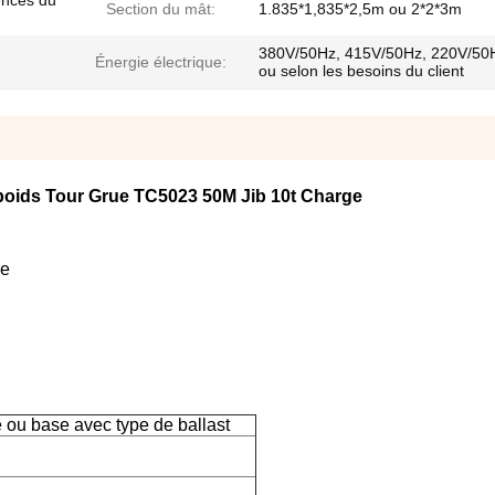
ences du
Section du mât:
1.835*1,835*2,5m ou 2*2*3m
380V/50Hz, 415V/50Hz, 220V/50
Énergie électrique:
ou selon les besoins du client
oids Tour Grue TC5023 50M Jib 10t Charge
re
 ou base avec type de ballast