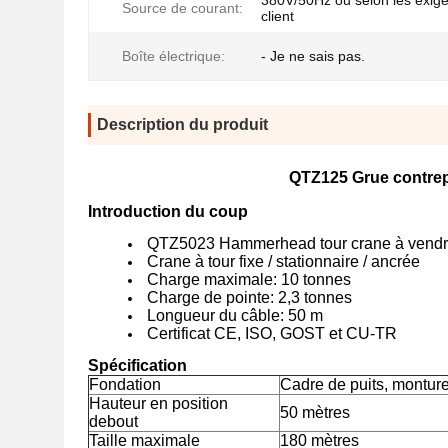
380V/50Hz ou selon les exig
Source de courant:
client
Boîte électrique:
- Je ne sais pas.
Description du produit
QTZ125 Grue contrep
Introduction du coup
QTZ5023 Hammerhead tour crane à vend
Crane à tour fixe / stationnaire / ancrée
Charge maximale: 10 tonnes
Charge de pointe: 2,3 tonnes
Longueur du câble: 50 m
Certificat CE, ISO, GOST et CU-TR
Spécification
Fondation
Cadre de puits, monture
Hauteur en position
50 mètres
debout
Taille maximale
180 mètres