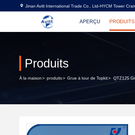
Jinan Avitt International Trade Co., Ltd-HYCM Tower Cra
APERÇU
PRODUITS
Produits
À la maison
>
produits
>
Grue à tour de Topkit
>
QTZ125 Gru