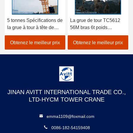
5 tonnes Spécifications de
La grue de tour TC5612
la grue à tour à tête de
56M bras 6t poids
chat pour les projets de
équipement de
construction civile
construction de bâtiment
Obtenez le meilleur prix
Obtenez le meilleur prix
JINAN AVITT INTERNATIONAL TRADE CO.,
LTD-HYCM TOWER CRANE
emma1109@foxmail.com
0086-182-54159408