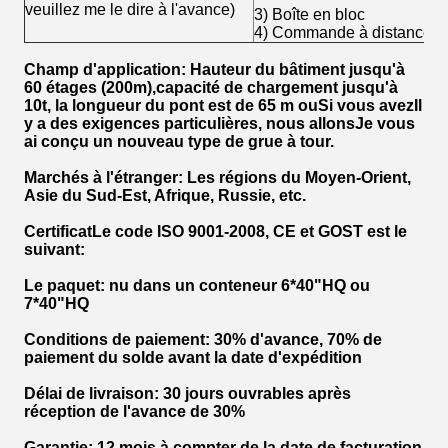
veuillez me le dire à l'avance)
3) Boîte en bloc
4) Commande à distance
Champ d'application: Hauteur du bâtiment jusqu'à
6
0 étages (2
00
m),
capacité de chargement jusqu'à
10
t, la longueur du pont est de 6
5 m ou
Si vous avez
Il
y a des exigences particulières, nous allons
Je vous
ai conçu un nouveau type de grue à tour.
Marchés à l'étranger
: Les régions du Moyen-Orient,
Asie du Sud-Est, Afrique, Russie, etc.
Certificat
Le code ISO 9001-2008, CE et GOST est le
suivant:
Le paquet
: nu dans un conteneur 6*40"HQ ou
7*40"HQ
Conditions de paiement
: 30% d'avance, 70% de
paiement du solde avant la date d'expédition
Délai de livraison
: 30 jours ouvrables après
réception de l'avance de 30%
Garantie
: 12 mois à compter de la date de facturation