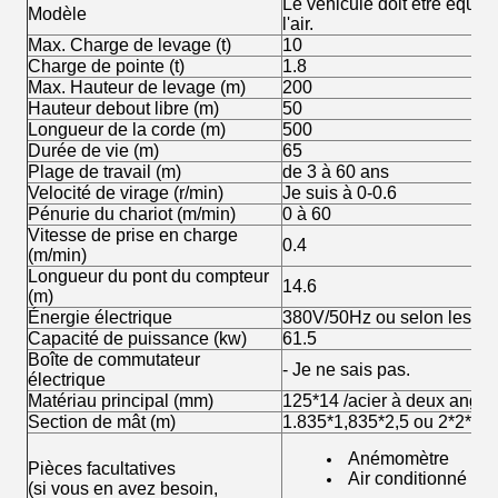
Le véhicule doit être équip
Modèle
l'air.
Max. Charge de levage (t)
10
Charge de pointe (t)
1.8
Max. Hauteur de levage (m)
200
Hauteur debout libre (m)
50
Longueur de la corde (m)
500
Durée de vie (m)
65
Plage de travail (m)
de 3 à 60 ans
Velocité de virage (r/min)
Je suis à 0-0.6
Pénurie du chariot (m/min)
0 à 60
Vitesse de prise en charge
0.4
(m/min)
Longueur du pont du compteur
14.6
(m)
Énergie électrique
380V/50Hz ou selon les exi
Capacité de puissance (kw)
61.5
Boîte de commutateur
- Je ne sais pas.
électrique
Matériau principal (mm)
125*14 /acier à deux angle
Section de mât (m)
1.835*1,835*2,5 ou 2*2*3m
Anémomètre
Pièces facultatives
Air conditionné da
(si vous en avez besoin,