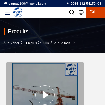
emma1109@foxmail.com
0086-182-54159408
Citation
Produits
>
>
>
À La Maison
Produits
Grue À Tour De Topkit
QTZ160 65M Grue À T