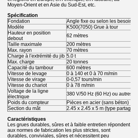
Moyen-Orient et en Asie du Sud-Est, etc.
Spécification
Fondation
Angle fixe ou selon les besoins d
Modèle
K500(7050) Grue à tour
Hauteur en position
62 mètres
debout
Taille maximale
200 mètres
Max. rayon
70 mètres
Charge à l'extrémité du jib
5.0 t
Max. charge
20 tonnes
Capacité du tambour
600 mètres
Vitesse de levage
0 à 140 et 0 à 70 m/min
Vitesse de virage
0-0,57 tours/min
Vitesse du chariot
0 à 78 m/min
Voltage de la ligne
380 V/50 Hz (60 Hz) ou autres
électrique
Poids du compteur
Pièces en acier (sans béton)
Section du mât
2.45 x 2.45 x 5 m (type partagé)
Caractéristiques
Les grues durables, sûres et à faible entretien répondent
aux normes de fabrication les plus strictes, sont
durables, conviviales, sûres et nécessitent peu