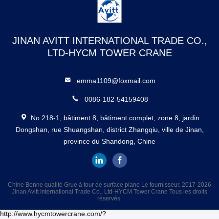
JINAN AVITT INTERNATIONAL TRADE CO.,
LTD-HYCM TOWER CRANE
emma1109@foxmail.com
0086-182-54159408
No 218-1, bâtiment 8, bâtiment complet, zone 8, jardin
Dongshan, rue Shuangshan, district Zhangqiu, ville de Jinan,
province du Shandong, Chine
Chine Bonne qualité Grue à tour de surface plane Le fournisseur. 2017-2026
Jinan Avitt International Trade Co., Ltd-HYCM Tower Crane Tous les droits
réservés.
http://www.hycmtowercrane.com/?