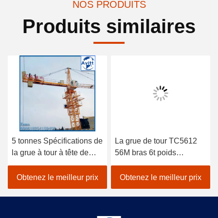
NOS PRODUITS
Produits similaires
5 tonnes Spécifications de
La grue de tour TC5612
la grue à tour à tête de
56M bras 6t poids
chat pour les projets de
équipement de
construction civile
construction de bâtiment
Obtenez le meilleur prix
Obtenez le meilleur prix