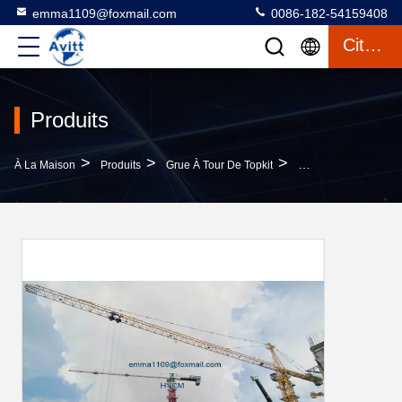
emma1109@foxmail.com
0086-182-54159408
Citation
Produits
>
>
>
À La Maison
Produits
Grue À Tour De Topkit
Crane De Tour Modè