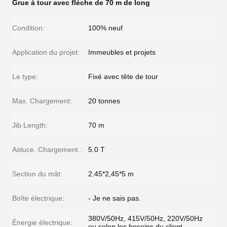
Grue à tour avec flèche de 70 m de long
Condition:
100% neuf
Application du projet:
Immeubles et projets
Le type:
Fixé avec tête de tour
Max. Chargement:
20 tonnes
Jib Length:
70 m
Astuce. Chargement.:
5.0 T
Section du mât:
2.45*2,45*5 m
Boîte électrique:
- Je ne sais pas.
380V/50Hz, 415V/50Hz, 220V/50Hz
Énergie électrique:
ou selon les besoins du client