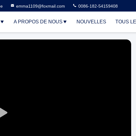
ne
emma1109@foxmail.com
0086-182-54159408
A PROPOS DE NOUS
NOUVELLES
TOUS L
Play
Video