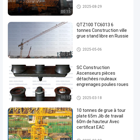
Grue à tour de Topkit
2025-08-29
00:15
QTZ100 TC6013 6
tonnes Construction ville
grue stand libre en Russie
en
Grue à tour de Topkit
2025-05-06
00:24
SC Construction
Ascenseurs pièces
détachées rouleaux
engrenages poulies roues
Pièces détachées de chariots
00:15
2025-03-18
élévateurs
10 tonnes de grue à tour
plate 65m Jib de travail
60m de hauteur Avec
certificat EAC
Grue à tour de surface plane