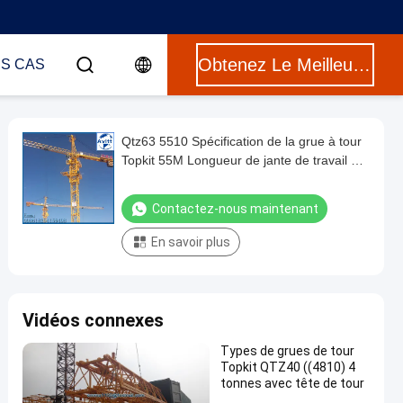
Obtenez Le Meilleur Prix
ES CAS
Qtz63 5510 Spécification de la grue à tour
Topkit 55M Longueur de jante de travail 6
tonnes Charge
Contactez-nous maintenant
En savoir plus
Vidéos connexes
Types de grues de tour
Topkit QTZ40 ((4810) 4
tonnes avec tête de tour