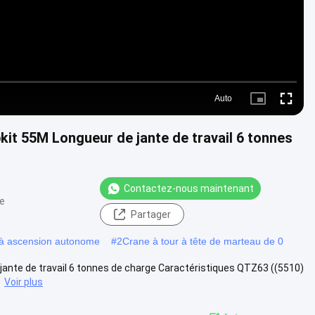
Auto
Picture-
Fullscre
in-
Picture
pkit 55M Longueur de jante de travail 6 tonnes
Contactez-nous maintenant
ue
Partager
e à ascension autonome
#
2Crane à tour à tête de marteau de 0
 jante de travail 6 tonnes de charge Caractéristiques QTZ63 ((5510)
.
Voir plus