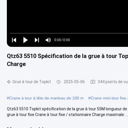
Loaded
:
0%
0:00
/
0:00
Play
Play
Play
Mute
Current
Duration
next
next
Qtz63 5510 Spécification de la grue à tour To
Time
Charge
Grue à tour de Topkit
2025-05-06
344 points de v
#
Crane à tour à tête de marteau de 100 m
#
Crane mini-tour fix
Qtz63 5510 Topkit spécification de la grue à tour 55M longueur de
grue à tour fixe Crane à tour fixe / stationnaire Charge maximale: ..