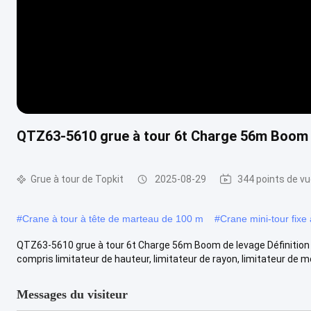
QTZ63-5610 grue à tour 6t Charge 56m Boom 
Grue à tour de Topkit
2025-08-29
344 points de v
#
Crane à tour à tête de marteau de 100 m
#
Crane mini-tour fix
QTZ63-5610 grue à tour 6t Charge 56m Boom de levage Définition 1I
compris limitateur de hauteur, limitateur de rayon, limitateur de m
Messages du visiteur