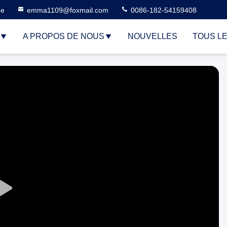
ne
emma1109@foxmail.com
0086-182-54159408
A PROPOS DE NOUS
NOUVELLES
TOUS L
Play
Video