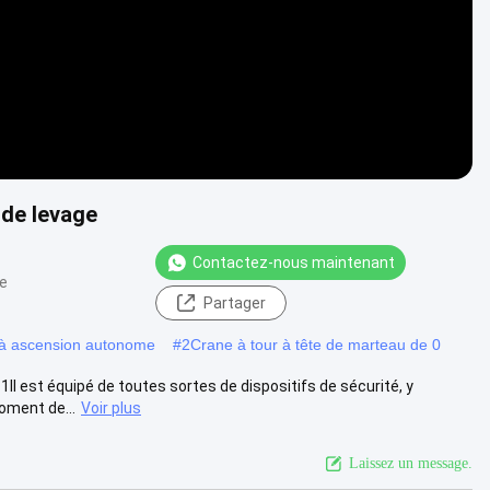
de levage
Contactez-nous maintenant
ue
Partager
e à ascension autonome
#
2Crane à tour à tête de marteau de 0
l est équipé de toutes sortes de dispositifs de sécurité, y
oment de...
Voir plus
Laissez un message.