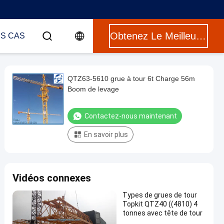
Obtenez Le Meilleur Prix
ES CAS
QTZ63-5610 grue à tour 6t Charge 56m
Boom de levage
Contactez-nous maintenant
En savoir plus
Vidéos connexes
Types de grues de tour
Topkit QTZ40 ((4810) 4
tonnes avec tête de tour