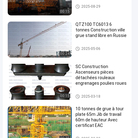
Grue à tour de Topkit
2025-08-29
00:15
QTZ100 TC6013 6
tonnes Construction ville
grue stand libre en Russie
Grue à tour de Topkit
2025-05-06
00:24
SC Construction
Ascenseurs pièces
détachées rouleaux
engrenages poulies roues
Pièces détachées de chariots
00:15
2025-03-18
élévateurs
10 tonnes de grue à tour
plate 65m Jib de travail
60m de hauteur Avec
certificat EAC
Grue à tour de surface plane