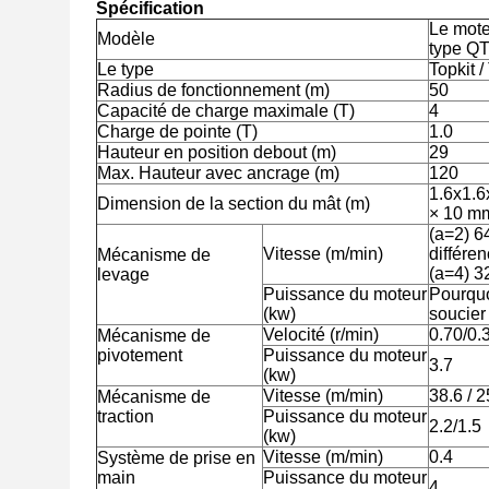
Spécification
Le mote
Modèle
type Q
Le type
Topkit /
Radius de fonctionnement (m)
50
Capacité de charge maximale (T)
4
Charge de pointe (T)
1.0
Hauteur en position debout (m)
29
Max. Hauteur avec ancrage (m)
120
1.6x1.6
Dimension de la section du mât (m)
× 10 m
(a=2) 64
Vitesse (m/min)
différe
Mécanisme de
(a=4) 3
levage
Puissance du moteur
Pourquoi
(kw)
soucier
Velocité (r/min)
0.70/0.
Mécanisme de
pivotement
Puissance du moteur
3.7
(kw)
Vitesse (m/min)
38.6 / 2
Mécanisme de
traction
Puissance du moteur
2.2/1.5
(kw)
Vitesse (m/min)
0.4
Système de prise en
main
Puissance du moteur
4