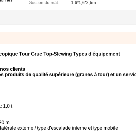
on les
Section du mât:
1.6*1,6*2,5m
copique Tour Grue Top-Slewing Types d'équipement
nos clients
uits de qualité supérieure (granes à tour) et un service
 1,0 t
120 m
latérale externe / type d'escalade interne et type mobile