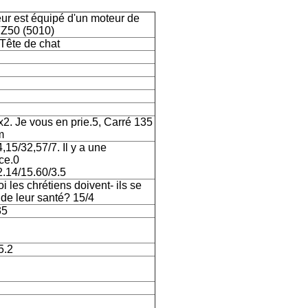
ur est équipé d'un moteur de
TZ50 (5010)
 Tête de chat
x2. Je vous en prie.5, Carré 135
m
,15/32,57/7. Il y a une
nce.0
2.14/15.60/3.5
 les chrétiens doivent- ils se
 de leur santé? 15/4
35
5.2