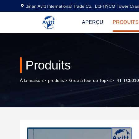
Jinan Avitt International Trade Co., Ltd-HYCM Tower Cra
APERÇU
PRODUITS
Produits
À la maison
>
produits
>
Grue à tour de Topkit
>
4T TC5010 