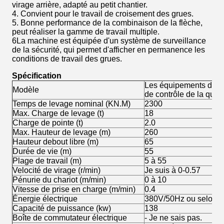
virage arrière, adapté au petit chantier.
4. Convient pour le travail de croisement des grues.
5. Bonne performance de la combinaison de la flèche,
peut réaliser la gamme de travail multiple.
6La machine est équipée d'un système de surveillance
de la sécurité, qui permet d'afficher en permanence les
conditions de travail des grues.
Spécification
Les équipements doiven
Modèle
de contrôle de la qualit
Temps de levage nominal (KN.M)
2300
Max. Charge de levage (t)
18
Charge de pointe (t)
2.0
Max. Hauteur de levage (m)
260
Hauteur debout libre (m)
65
Durée de vie (m)
55
Plage de travail (m)
5 à 55
Velocité de virage (r/min)
Je suis à 0-0.57
Pénurie du chariot (m/min)
0 à 10
Vitesse de prise en charge (m/min)
0.4
Énergie électrique
380V/50Hz ou selon le
Capacité de puissance (kw)
138
Boîte de commutateur électrique
- Je ne sais pas.