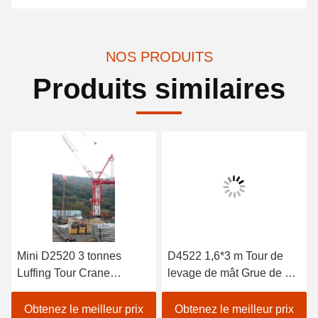
NOS PRODUITS
Produits similaires
Mini D2520 3 tonnes
D4522 1,6*3 m Tour de
Luffing Tour Crane
levage de mât Grue de 6
Conception pour la Corée
tonnes Capacité de
du Sud
charge Hauteur du mât
Obtenez le meilleur prix
Obtenez le meilleur prix