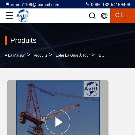
emma1109@foxmail.com
0086-182-54159408
Citation
Produits
>
>
>
À La Maison
Produits
Lofer La Grue À Tour
D5520 Téléscopique Hydraulique Tour Grue 18T Luffing Matériaux De Construction