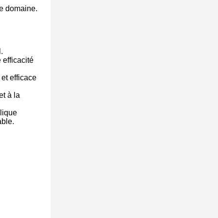
ce domaine.
.
efficacité
et efficace
t à la
lique
able.