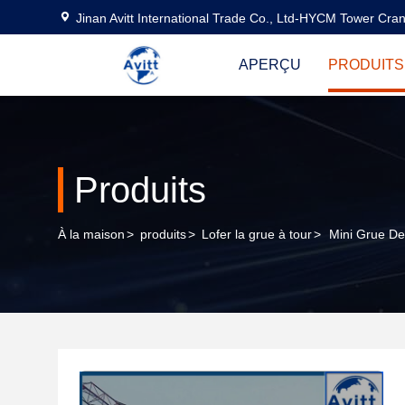
Jinan Avitt International Trade Co., Ltd-HYCM Tower Cra
APERÇU
PRODUITS
Produits
À la maison
>
produits
>
Lofer la grue à tour
>
Mini Grue D