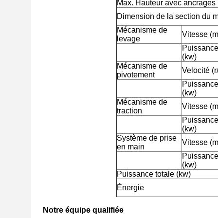
Max. Hauteur avec ancrages 
Dimension de la section du m
Mécanisme de
Vitesse (m
levage
Puissance
(kw)
Mécanisme de
Velocité (r
pivotement
Puissance
(kw)
Mécanisme de
Vitesse (m
traction
Puissance
(kw)
Système de prise
Vitesse (m
en main
Puissance
(kw)
Puissance totale (kw)
Énergie
Notre équipe qualifiée