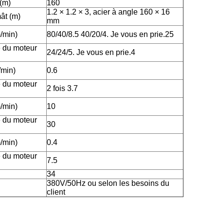
(m)
160
1.2 × 1.2 × 3, acier à angle 160 × 16
ât (m)
mm
/min)
80/40/8.5 40/20/4. Je vous en prie.25
 du moteur
24/24/5. Je vous en prie.4
/min)
0.6
 du moteur
2 fois 3.7
/min)
10
 du moteur
30
/min)
0.4
 du moteur
7.5
34
380V/50Hz ou selon les besoins du
client